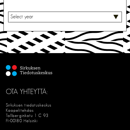
V
A
L
I
T
S
E
OTA YHTEYTTÄ:
Sirkuksen tiedotuskeskus
Kaapelitehdas
Tallberginkatu 1 C 93
FI-00180 Helsinki