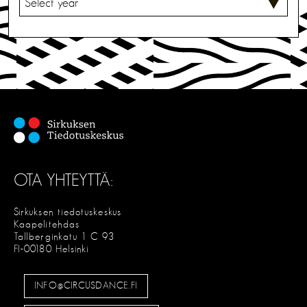
A
L
I
T
S
E
OTA YHTEYTTÄ:
Sirkuksen tiedotuskeskus
Kaapelitehdas
Tallberginkatu 1 C 93
FI-00180 Helsinki
INFO@CIRCUSDANCE.FI