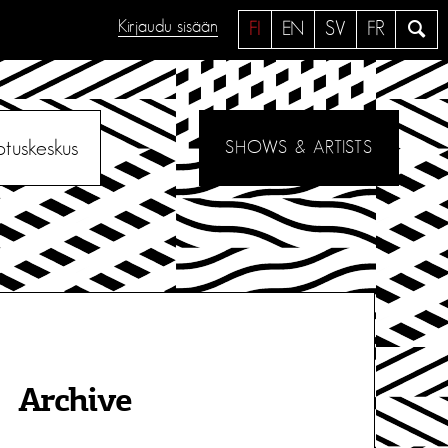
Kirjaudu sisään
H
FI
EN
SV
FR
a
e
otuskeskus
SHOWS & ARTISTS
Archive