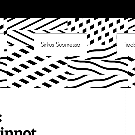
Sirkus Suomessa
Tied
:
innot