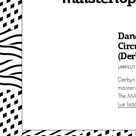
Dan
Circ
(Der
UMPEUTU
Derbyn y
maister
The MA 
Lue lisä