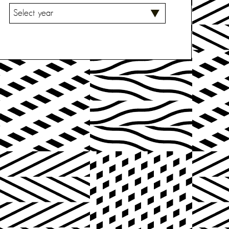
V
A
L
I
T
S
E