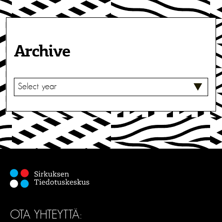
Archive
V
A
L
I
T
S
E
OTA YHTEYTTÄ: