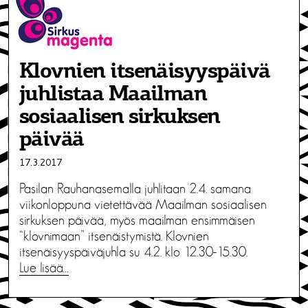
Klovnien itsenäisyyspäivä
juhlistaa Maailman
sosiaalisen sirkuksen
päivää
17.3.2017
Pasilan Rauhanasemalla juhlitaan 2.4. samana
viikonloppuna vietettävää Maailman sosiaalisen
sirkuksen päivää, myös maailman ensimmäisen
“klovnimaan” itsenäistymistä. Klovnien
itsenäisyyspäiväjuhla su 4.2. klo 12.30-15.30.
Lue lisää…