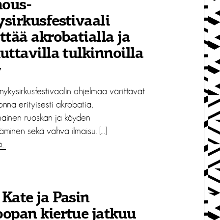
ous-
sirkusfestivaali
ttää akrobatialla ja
uttavilla tulkinnoilla
7
ykysirkusfestivaalin ohjelmaa värittävät
nna erityisesti akrobatia,
ainen ruoskan ja köyden
äminen sekä vahva ilmaisu. […]
ä…
Kate ja Pasin
opan kiertue jatkuu