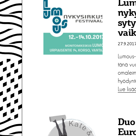
Lum
nyky
syty
vaik
27.9.201
Lumous-n
tänä vuo
omaleim
hyödynt
Lue lisä
Duo 
Euro