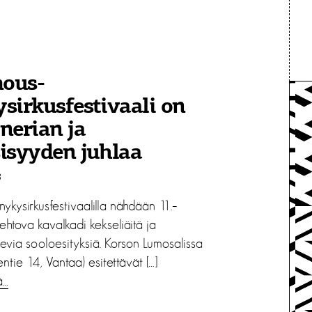
ous-
sirkusfestivaali on
nerian ja
isyyden juhlaa
8
ykysirkusfestivaalilla nähdään 11.–
iehtova kavalkadi kekseliäitä ja
evia sooloesityksiä. Korson Lumosalissa
entie 14, Vantaa) esitettävät […]
ä…