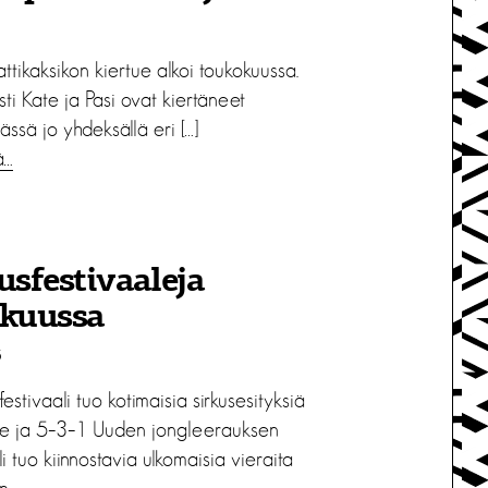
tikaksikon kiertue alkoi toukokuussa.
ti Kate ja Pasi ovat kiertäneet
ässä jo yhdeksällä eri […]
ä…
usfestivaaleja
akuussa
6
estivaali tuo kotimaisia sirkusesityksiä
le ja 5–3–1 Uuden jongleerauksen
li tuo kiinnostavia ulkomaisia vieraita