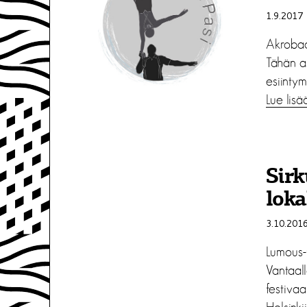
1.9.2017
Akrobaat
Tähän as
esiintym
Lue lisä
Sirk
lok
3.10.201
Lumous-f
Vantaal
festivaa