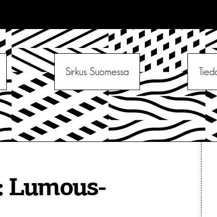
Sirkus Suomessa
Tied
:
Lumous-