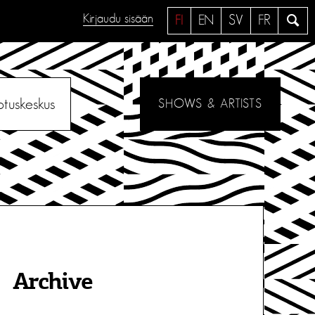
Kirjaudu sisään
H
FI
EN
SV
FR
a
e
otuskeskus
SHOWS & ARTISTS
Archive