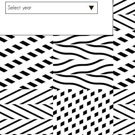
V
A
L
I
T
S
E