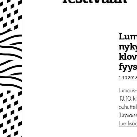
Lum
nyky
klov
fyys
1.10.201
Lumous-n
13.10. k
puhuttel
(Urpiais
Lue lisä