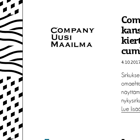
Com
kan
kier
cum
4.10.201
Sirkukse
omaehtoi
näyttäm
nykysirk
Lue lisä