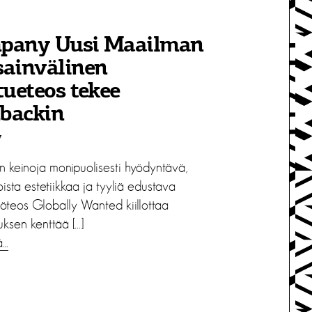
pany Uusi Maailman
sainvälinen
tueteos tekee
backin
7
n keinoja monipuolisesti hyödyntävä,
sta estetiikkaa ja tyyliä edustava
öteos Globally Wanted kiillottaa
uksen kenttää […]
ä…