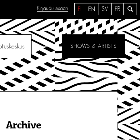
Kirjaudu sisään
H
FI
EN
SV
FR
a
e
otuskeskus
SHOWS & ARTISTS
Archive