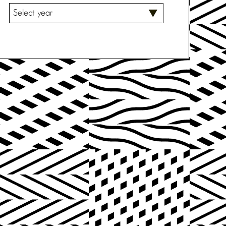
V
A
L
I
T
S
E