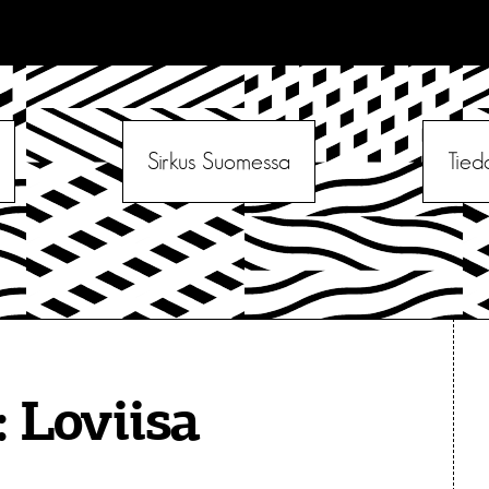
Sirkus Suomessa
Tied
:
Loviisa