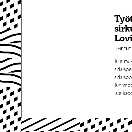
Työt
sirk
Lovi
UMPEUTU
Tule muk
sirkusp
sirkuso
Tuntimää
Lue lisä