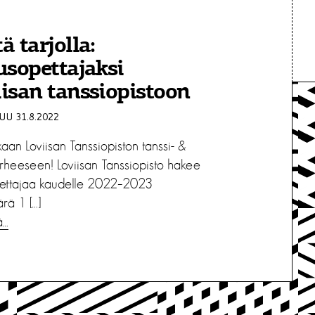
ä tarjolla:
usopettajaksi
isan tanssiopistoon
U 31.8.2022
aan Loviisan Tanssiopiston tanssi- &
erheeseen! Loviisan Tanssiopisto hakee
pettajaa kaudelle 2022–2023
rä 1 […]
ä…