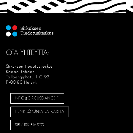
S
E
OTA YHTEYTTÄ:
Sirkuksen tiedotuskeskus
Kaapelitehdas
Tallberginkatu 1 C 93
FI-00180 Helsinki
INFO@CIRCUSDANCE.FI
HENKILÖKUNTA JA KARTTA
SIRKUSKIRJASTO