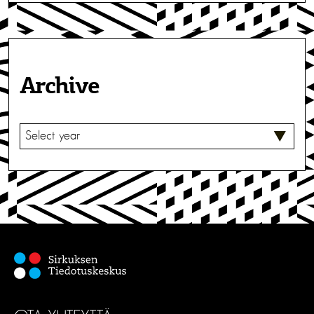
Archive
V
A
L
I
T
S
E