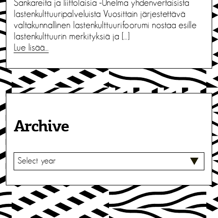
Sankareita ja liittolaisia -Unelma yhdenvertaisista
lastenkulttuuripalveluista Vuosittain järjestettävä
valtakunnallinen lastenkulttuurifoorumi nostaa esille
lastenkulttuurin merkityksiä ja […]
Lue lisää…
Archive
V
A
L
I
T
S
E