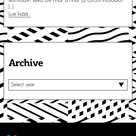
[…]
Lue lisää…
Archive
V
A
L
I
T
S
E