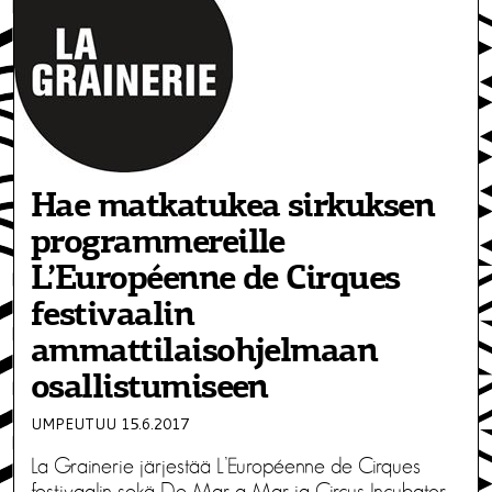
Hae matkatukea sirkuksen
programmereille
L’Européenne de Cirques
festivaalin
ammattilaisohjelmaan
osallistumiseen
UMPEUTUU 15.6.2017
La Grainerie järjestää L’Européenne de Cirques
festivaalin sekä De Mar a Mar ja Circus Incubator