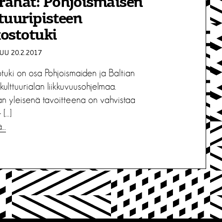
rahat: Pohjoismaisen
tuuripisteen
ostotuki
U 20.2.2017
otuki on osa Pohjoismaiden ja Baltian
ulttuurialan liikkuvuusohjelmaa.
n yleisenä tavoitteena on vahvistaa
 […]
ä…