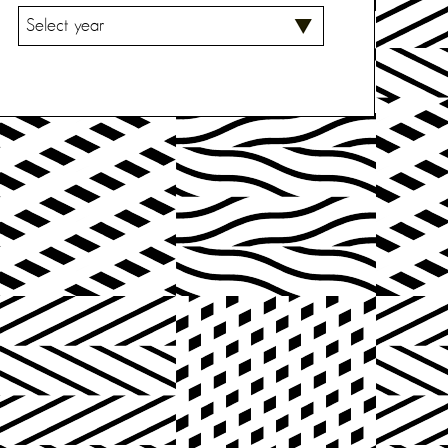
V
A
L
I
T
S
E