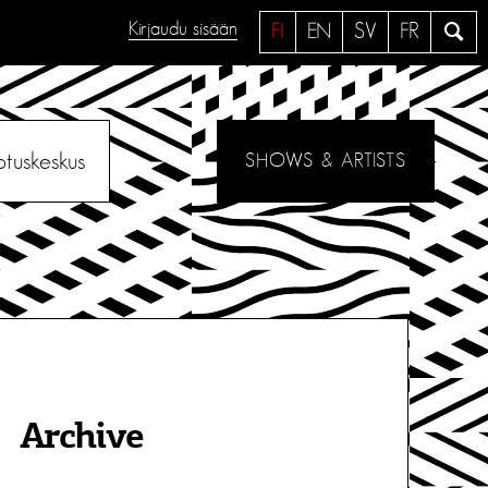
Kirjaudu sisään
H
FI
EN
SV
FR
a
e
otuskeskus
SHOWS & ARTISTS
Archive