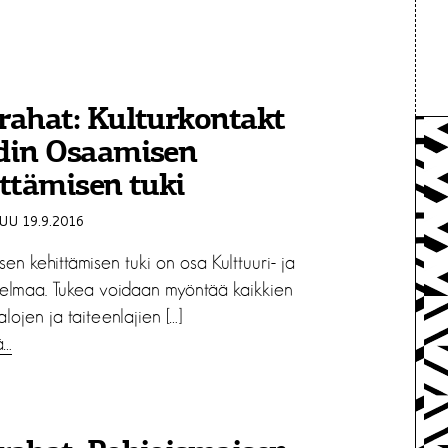
ahat: Kulturkontakt
din Osaamisen
ttämisen tuki
U 19.9.2016
n kehittämisen tuki on osa Kulttuuri- ja
jelmaa. Tukea voidaan myöntää kaikkien
ialojen ja taiteenlajien […]
ä…