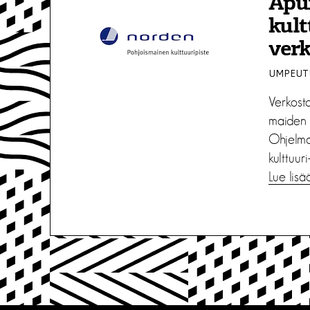
Apu
kult
verk
UMPEUTU
Verkost
maiden k
Ohjelma
kulttuuri-
Lue lisä