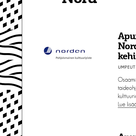
Apur
Nor
kehi
UMPEUTU
Osaamise
taideoh
kulttuur
Lue lisä