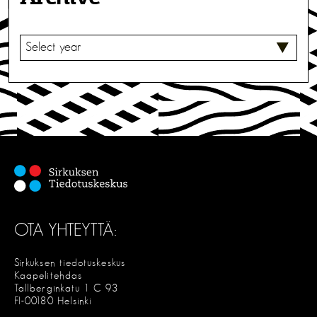
V
A
L
I
T
S
E
OTA YHTEYTTÄ:
Sirkuksen tiedotuskeskus
Kaapelitehdas
Tallberginkatu 1 C 93
FI-00180 Helsinki