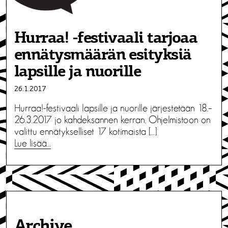
Hurraa! -festivaali tarjoaa
ennätysmäärän esityksiä
lapsille ja nuorille
26.1.2017
Hurraa!-festivaali lapsille ja nuorille järjestetään 18.–
26.3.2017 jo kahdeksannen kerran. Ohjelmistoon on
valittu ennätykselliset 17 kotimaista […]
Lue lisää…
Archive