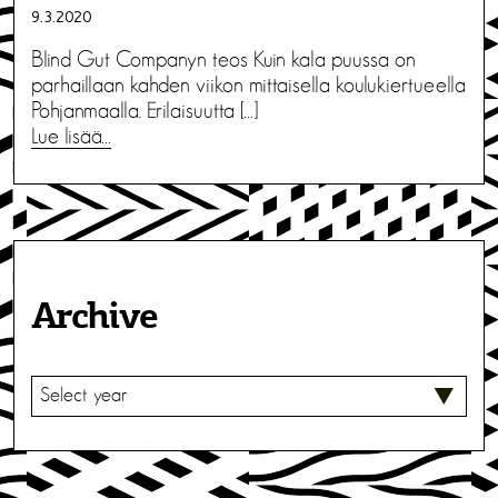
9.3.2020
Blind Gut Companyn teos Kuin kala puussa on
parhaillaan kahden viikon mittaisella koulukiertueella
Pohjanmaalla. Erilaisuutta […]
Lue lisää…
Archive
V
A
L
I
T