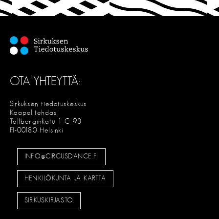
S
E
OTA YHTEYTTÄ:
Sirkuksen tiedotuskeskus
Kaapelitehdas
Tallberginkatu 1 C 93
FI-00180 Helsinki
INFO@CIRCUSDANCE.FI
HENKILÖKUNTA JA KARTTA
SIRKUSKIRJASTO