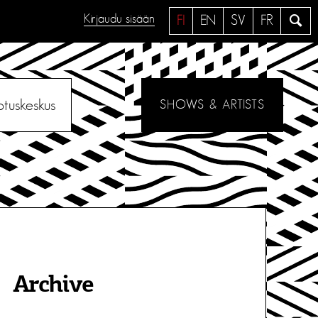
Kirjaudu sisään
H
FI
EN
SV
FR
a
e
otuskeskus
SHOWS & ARTISTS
Archive