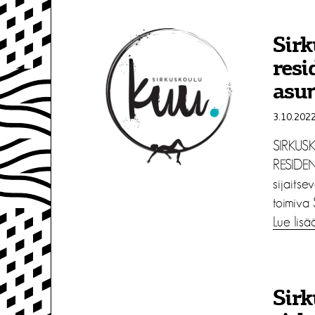
Sirk
resi
asun
3.10.202
SIRKUS
RESIDE
sijaitse
toimiva 
Lue lisä
Sirk