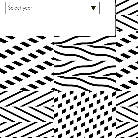
V
A
L
I
T
S
E