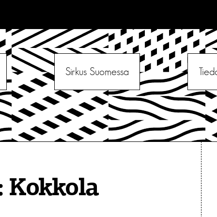
Sirkus Suomessa
Tied
:
Kokkola