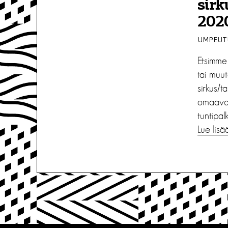
sirk
202
UMPEUTU
Etsimme 
tai muu
sirkus/t
omaavaa
tuntipa
Lue lisä