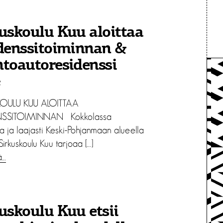
uskoulu Kuu aloittaa
denssitoiminnan &
toautoresidenssi
2
KOULU KUU ALOITTAA
NSSITOIMINNAN Kokkolassa
va ja laajasti Keski-Pohjanmaan alueella
Sirkuskoulu Kuu tarjoaa […]
ä…
uskoulu Kuu etsii