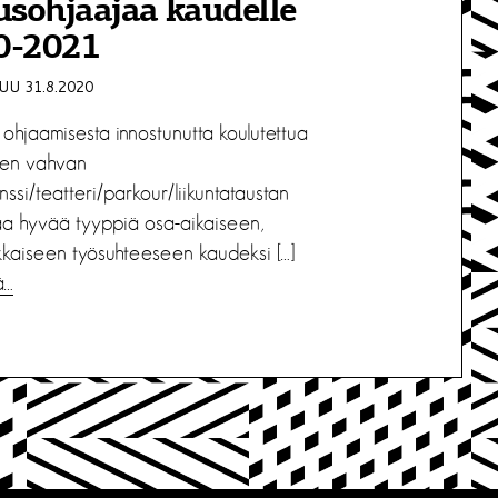
usohjaajaa kaudelle
0-2021
U 31.8.2020
ohjaamisesta innostunutta koulutettua
ten vahvan
anssi/teatteri/parkour/liikuntataustan
 hyvää tyyppiä osa-aikaiseen,
lkkaiseen työsuhteeseen kaudeksi […]
ä…