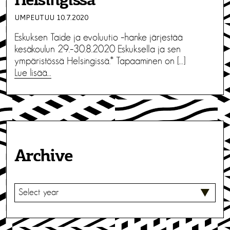
Helsingissä
UMPEUTUU 10.7.2020
Eskuksen Taide ja evoluutio –hanke järjestää
kesäkoulun 29.–30.8.2020 Eskuksella ja sen
ympäristössä Helsingissä.* Tapaaminen on […]
Lue lisää…
Archive
V
A
L
I