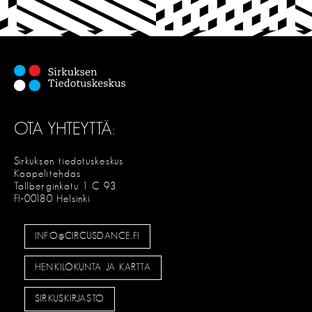
T
S
E
OTA YHTEYTTÄ:
Sirkuksen tiedotuskeskus
Kaapelitehdas
Tallberginkatu 1 C 93
FI-00180 Helsinki
INFO@CIRCUSDANCE.FI
HENKILÖKUNTA JA KARTTA
SIRKUSKIRJASTO