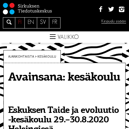
S
i
i
H
Kirjaudu sisään
FI
EN
SV
FR
r
a
r
e
VALIKKO
y
s
i
AJANKOHTAISTA >
KESÄKOULU
s
ä
Avainsana:
kesäkoulu
l
t
ö
ö
n
Eskuksen Taide ja evoluutio
-kesäkoulu 29.–30.8.2020