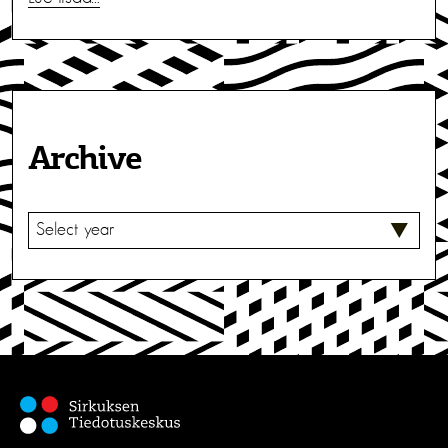
Archive
V
A
L
I
T
S
E