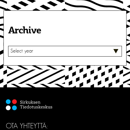
Archive
V
A
L
I
T
S
E
OTA YHTEYTTÄ: