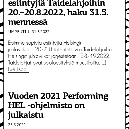
esiintyjiä Taidelahjoihin
20.–20.8.2022, haku 31.5.
mennessä
UMPEUTUU 31.5.2022
Etsimme sopivia esiintyjiä Helsingin
juhlaviikoilla 20.-21.8. toteutettaviin Taidelahjoihin.
Helsingin juhlaviikot järjestetään 12.8.-4.9.2022.
Taidelahjat ovat sooloesityksiä muusikoilta, […]
Lue lisää…
Vuoden 2021 Performing
HEL -ohjelmisto on
julkaistu
23.3.2021