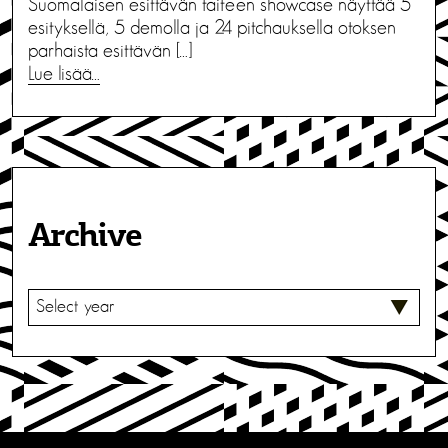
Suomalaisen esittävän taiteen showcase näyttää 5
esityksellä, 5 demolla ja 24 pitchauksella otoksen
parhaista esittävän […]
Lue lisää…
Archive
V
A
L
I
T
S
E