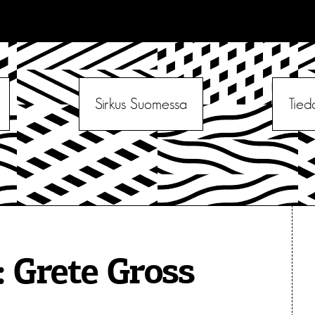
Sirkus Suomessa
Tied
:
Grete Gross