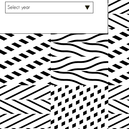
V
A
L
I
T
S
E