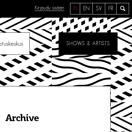
Kirjaudu sisään
H
FI
EN
SV
FR
a
e
otuskeskus
SHOWS & ARTISTS
Archive