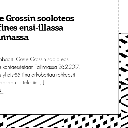
e Grossin sooloteos
ines ensi-illassa
innassa
robaatti Grete Grossin sooloteos
 kantaesitetään Tallinnassa 26.2.2017.
s yhdistää ilma-arkobatiaa rohkeasti
eeseen ja tekstiin. […]
ä…