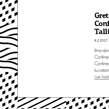
Gret
Conf
Tall
6.2.2017
Ilma-ak
Confines
Confine
kuvatait
Lue lisä