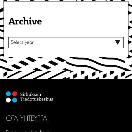
Archive
V
A
L
I
T
S
E
OTA YHTEYTTÄ: