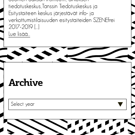
tiedotuskeskus,Tanssin Tiedotuskeskus ja
Esitystaiteen keskus järjestävät info- ja
verkottumistilaisuuden esitystaiteiden SZENEfrei
2017-2019 […]
Lue lisää…
Archive
V
A
L
I
T
S