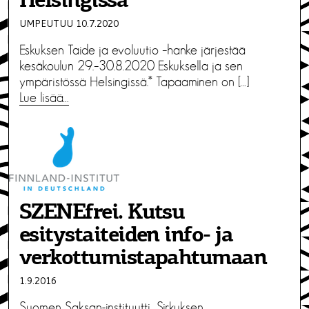
Helsingissä
UMPEUTUU 10.7.2020
Eskuksen Taide ja evoluutio –hanke järjestää
kesäkoulun 29.–30.8.2020 Eskuksella ja sen
ympäristössä Helsingissä.* Tapaaminen on […]
Lue lisää…
SZENEfrei. Kutsu
esitystaiteiden info- ja
verkottumistapahtumaan
1.9.2016
Suomen Saksan-instituutti, Sirkuksen