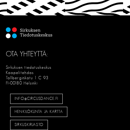
T
S
E
OTA YHTEYTTÄ:
Sirkuksen tiedotuskeskus
Kaapelitehdas
Tallberginkatu 1 C 93
FI-00180 Helsinki
INFO@CIRCUSDANCE.FI
HENKILÖKUNTA JA KARTTA
SIRKUSKIRJASTO