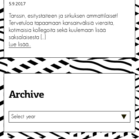
5.9.2017
Tanssin, esitystaiteen ja sirkuksen ammattilaiset!
Tervetuloa tapaamaan kansainvälisiä vieraita,
kotimaisia kollegoita sekä kuulemaan lisää
saksalaisesta […]
Lue lisää…
Archive
V
A
L
I