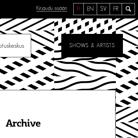
Kirjaudu sisään
H
FI
EN
SV
FR
a
e
otuskeskus
SHOWS & ARTISTS
Archive