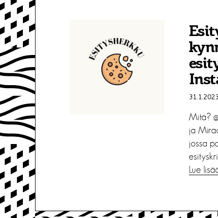
Esit
kyn
esit
Ins
31.1.202
Mitä? @
ja Mirad
jossa p
esityskrit
Lue lisä