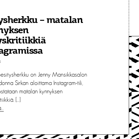
ysherkku – matalan
nyksen
yskritiikkiä
tagramissa
3
esitysherkku on Jenny Mansikkasalon
onna Sirkan aloittama Instagram-tili,
ostataan matalan kynnyksen
iikkiä. […]
ä…