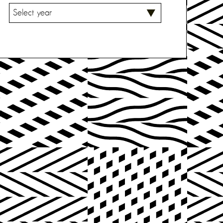
V
A
L
I
T
S
E