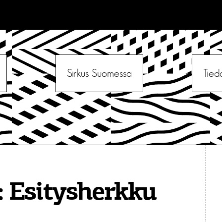
Sirkus Suomessa
Tied
:
Esitysherkku