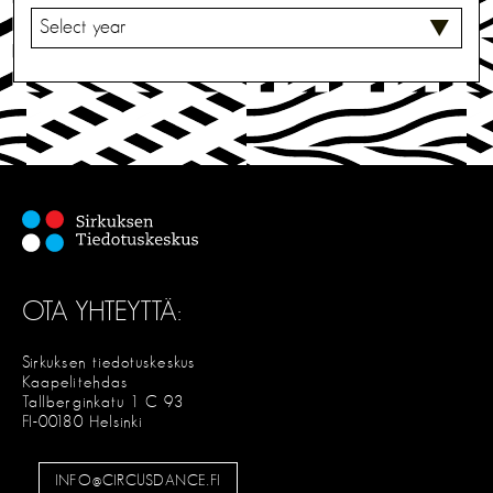
V
A
L
I
T
S
E
OTA YHTEYTTÄ:
Sirkuksen tiedotuskeskus
Kaapelitehdas
Tallberginkatu 1 C 93
FI-00180 Helsinki
INFO@CIRCUSDANCE.FI