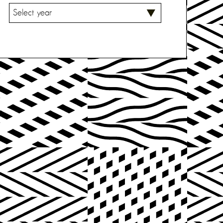
V
A
L
I
T
S
E