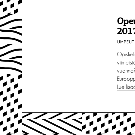
Open
2017
UMPEUTU
Opiskele
viimeist
vuonna?
Euroopp
Lue lisä