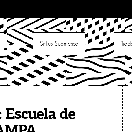
Sirkus Suomessa
Tied
:
Escuela de
RAMPA