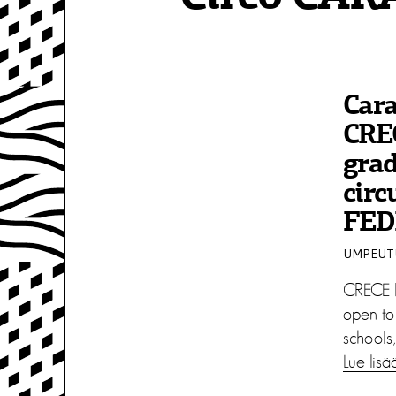
Cara
CREC
grad
circ
FED
UMPEUTU
CRECE Pr
open to
schools,
Lue lisä