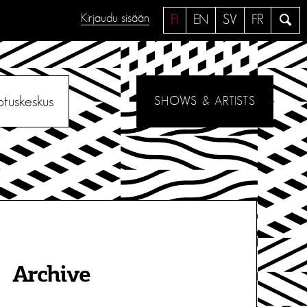
Kirjaudu sisään
H
FI
EN
SV
FR
a
e
otuskeskus
SHOWS & ARTISTS
Archive