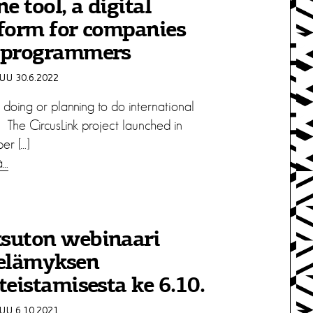
ne tool, a digital
form for companies
 programmers
U 30.6.2022
 doing or planning to do international
 The CircusLink project launched in
r […]
ä…
suton webinaari
ielämyksen
teistamisesta ke 6.10.
U 6.10.2021