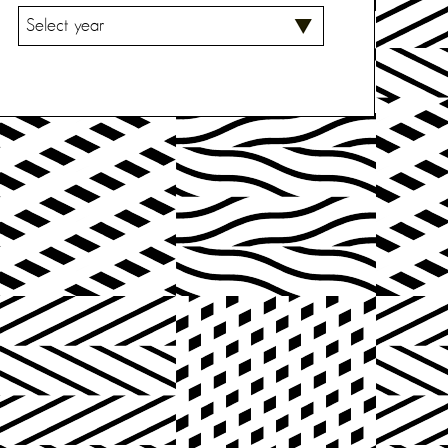
V
A
L
I
T
S
E