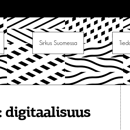
Sirkus Suomessa
Tied
:
digitaalisuus