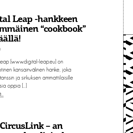
tal Leap -hankkeen
immäinen “cookbook”
äällä!
3
Leap [www.digital-leap.eu] on
tinen kansainvälinen hanke, joka
tanssin ja sirkuksen ammattilaisille
ksia oppia […]
ä…
CircusLink – an