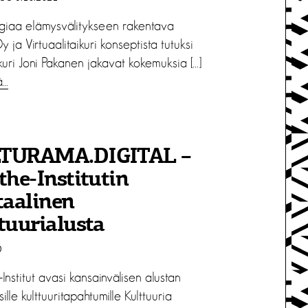
giaa elämysvälitykseen rakentava
 ja Virtuaalitaikuri konseptista tutuksi
aikuri Joni Pakanen jakavat kokemuksia […]
ä…
TURAMA.DIGITAL –
he-Institutin
taalinen
tuurialusta
0
nstitut avasi kansainvälisen alustan
sille kulttuuritapahtumille Kulttuuria