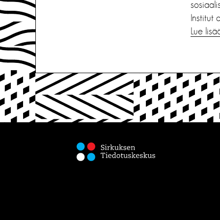
sosiaal
Institut
Lue lisä