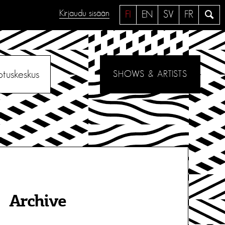
Kirjaudu sisään
H
FI
EN
SV
FR
a
e
otuskeskus
SHOWS & ARTISTS
Archive