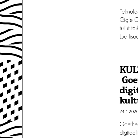
Teknolo
Gigle Oy
tullut t
Lue lisä
KUL
Goet
digi
kult
24.4.202
Goethe-I
digitaali