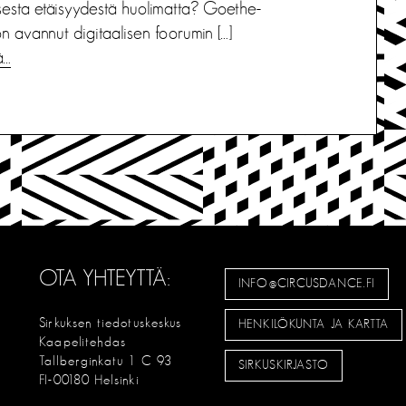
isesta etäisyydestä huolimatta? Goethe-
 on avannut digitaalisen foorumin […]
ä…
OTA YHTEYTTÄ:
INFO@CIRCUSDANCE.FI
Sirkuksen tiedotuskeskus
HENKILÖKUNTA JA KARTTA
Kaapelitehdas
Tallberginkatu 1 C 93
SIRKUSKIRJASTO
FI-00180 Helsinki