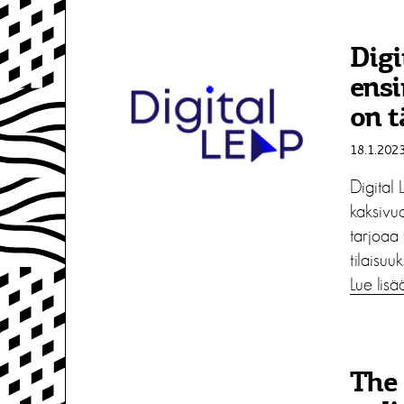
Digi
ens
on t
18.1.202
Digital 
kaksivuo
tarjoaa 
tilaisuu
Lue lisä
The 