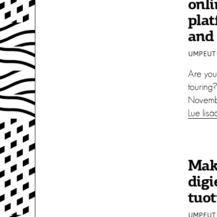
onli
plat
and
UMPEUTU
Are you
touring?
Novembe
Lue lisä
Mak
dig
tuot
UMPEUTU