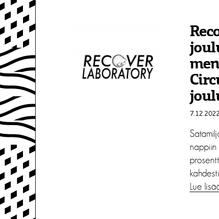
Rec
joul
meni
Circ
joul
7.12.202
Satamil
nappiin
prosent
kahdesti
Lue lisä