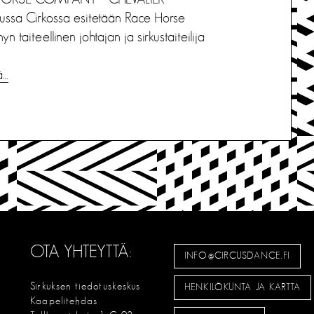
ussa Cirkossa esitetään Race Horse
 taiteellinen johtajan ja sirkustaiteilija
ä…
OTA YHTEYTTÄ:
INFO@CIRCUSDANCE.FI
Sirkuksen tiedotuskeskus
HENKILÖKUNTA JA KARTTA
Kaapelitehdas