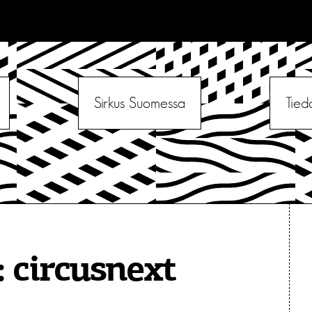
Sirkus Suomessa
Tied
:
circusnext