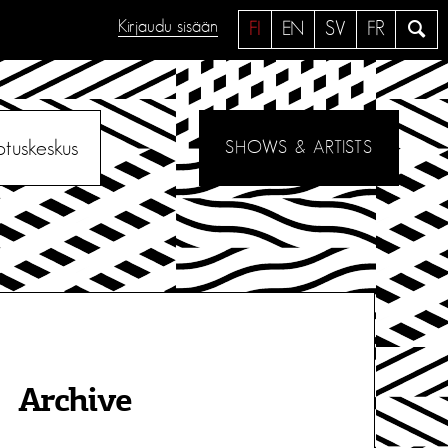
Kirjaudu sisään
H
FI
EN
SV
FR
a
e
otuskeskus
SHOWS & ARTISTS
Archive