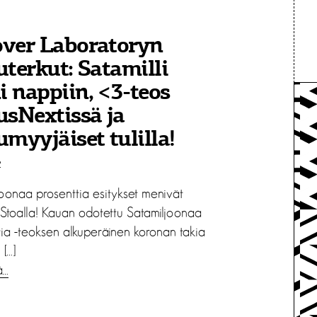
over Laboratoryn
uterkut: Satamilli
 nappiin, <3-teos
usNextissä ja
umyyjäiset tulilla!
2
joonaa prosenttia esitykset menivät
 Stoalla! Kauan odotettu Satamiljoonaa
tia -teoksen alkuperäinen koronan takia
 […]
ä…