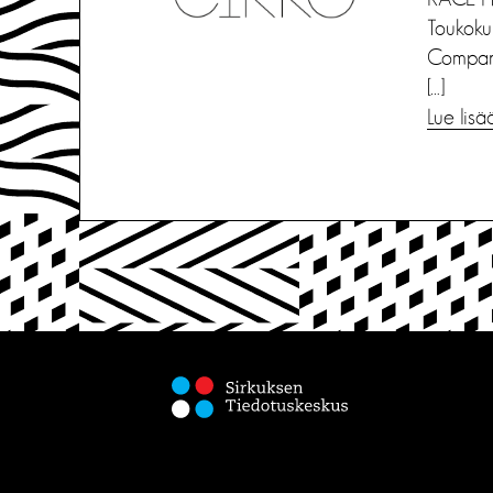
Toukoku
Companyn
[…]
Lue lisä