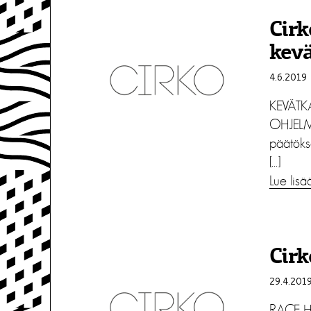
Cirk
kev
4.6.2019
KEVÄTK
OHJELMI
päätöks
[…]
Lue lisä
Cirk
29.4.201
RACE H