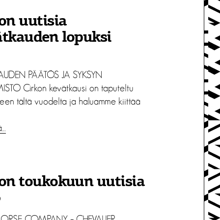
on uutisia
ätkauden lopuksi
AUDEN PÄÄTÖS JA SYKSYN
STO Cirkon kevätkausi on taputeltu
een tältä vuodelta ja haluamme kiittää
ä…
on toukokuun uutisia
9
ORSE COMPANY – CHEVALIER