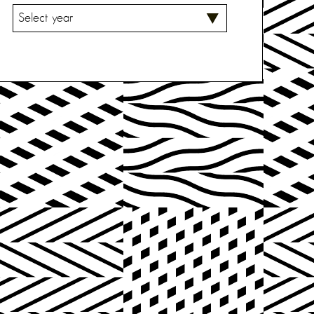
V
A
L
I
T
S
E