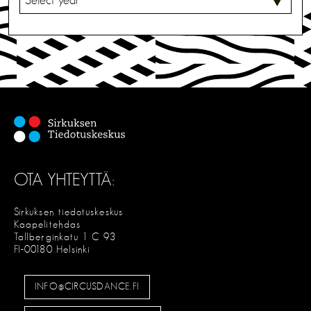
A
L
I
T
S
E
OTA YHTEYTTÄ:
Sirkuksen tiedotuskeskus
Kaapelitehdas
Tallberginkatu 1 C 93
FI-00180 Helsinki
INFO@CIRCUSDANCE.FI