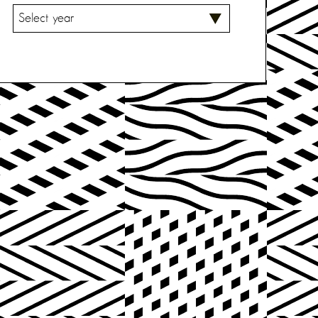
V
A
L
I
T
S
E