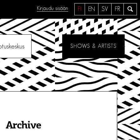
Kirjaudu sisään
H
FI
EN
SV
FR
a
e
otuskeskus
SHOWS & ARTISTS
Archive