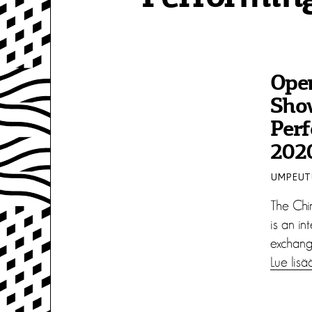
Open
Sho
Per
202
UMPEUTU
The Chi
is an in
exchang
Lue lisä