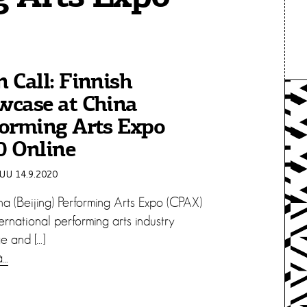
 Call: Finnish
wcase at China
forming Arts Expo
0 Online
U 14.9.2020
na (Beijing) Performing Arts Expo (CPAX)
ternational performing arts industry
e and […]
ä…