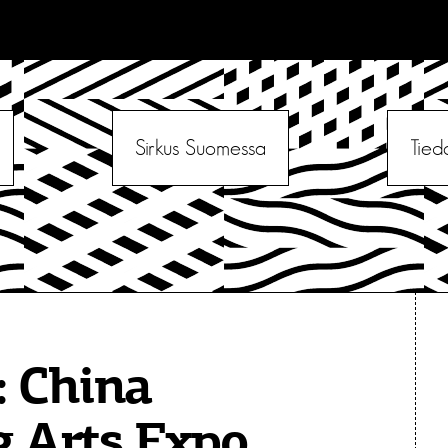
Sirkus Suomessa
Tied
:
China
g Arts Expo