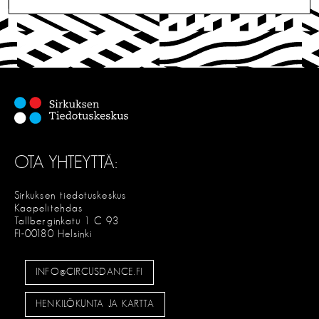
L
I
T
S
E
OTA YHTEYTTÄ:
Sirkuksen tiedotuskeskus
Kaapelitehdas
Tallberginkatu 1 C 93
FI-00180 Helsinki
INFO@CIRCUSDANCE.FI
HENKILÖKUNTA JA KARTTA