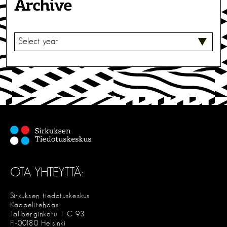
Archive
V
A
L
I
T
S
E
OTA YHTEYTTÄ:
Sirkuksen tiedotuskeskus
Kaapelitehdas
Tallberginkatu 1 C 93
FI-00180 Helsinki