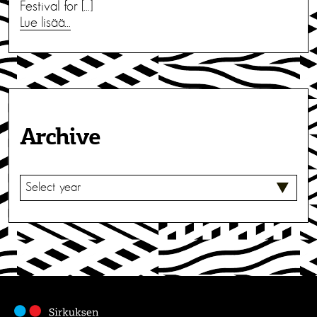
Festival for […]
Lue lisää…
Archive
V
A
L
I
T
S
E