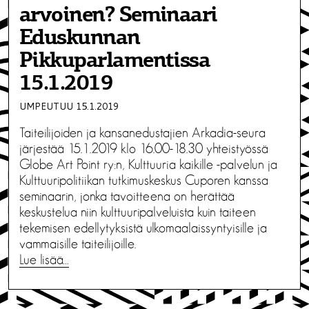
arvoinen? Seminaari
Eduskunnan
Pikkuparlamentissa
15.1.2019
UMPEUTUU 15.1.2019
Taiteilijoiden ja kansanedustajien Arkadia-seura
järjestää 15.1.2019 klo 16.00-18.30 yhteistyössä
Globe Art Point ry:n, Kulttuuria kaikille -palvelun ja
Kulttuuripolitiikan tutkimuskeskus Cuporen kanssa
seminaarin, jonka tavoitteena on herättää
keskustelua niin kulttuuripalveluista kuin taiteen
tekemisen edellytyksistä ulkomaalaissyntyisille ja
vammaisille taiteilijoille.
Lue lisää…