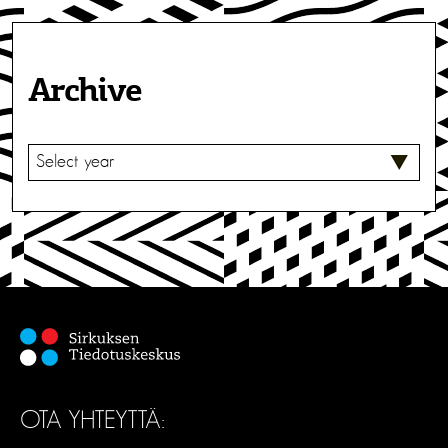
Archive
V
A
L
I
T
S
E
OTA YHTEYTTÄ: