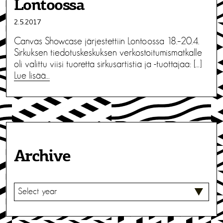
Lontoossa
2.5.2017
Canvas Showcase järjestettiin Lontoossa 18.–20.4.
Sirkuksen tiedotuskeskuksen verkostoitumismatkalle
oli valittu viisi tuoretta sirkusartistia ja -tuottajaa: […]
Lue lisää…
Archive
V
A
L
I