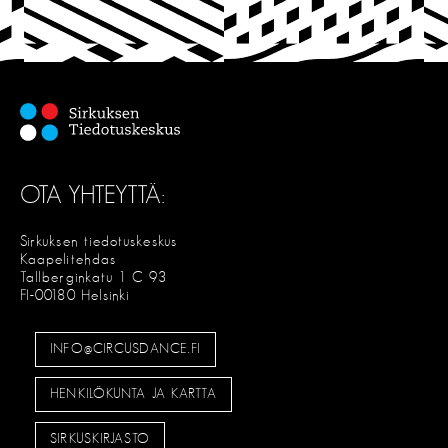
T
S
E
OTA YHTEYTTÄ:
Sirkuksen tiedotuskeskus
Kaapelitehdas
Tallberginkatu 1 C 93
FI-00180 Helsinki
INFO@CIRCUSDANCE.FI
HENKILÖKUNTA JA KARTTA
SIRKUSKIRJASTO