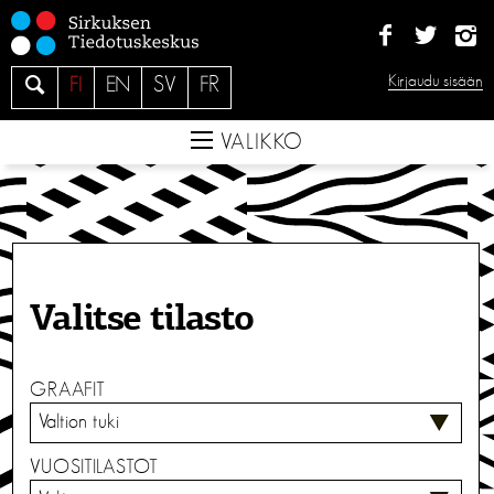
S
i
i
H
Kirjaudu sisään
FI
EN
SV
FR
r
a
r
e
VALIKKO
y
s
i
s
ä
l
Valitse tilasto
t
ö
ö
GRAAFIT
n
VUOSITILASTOT