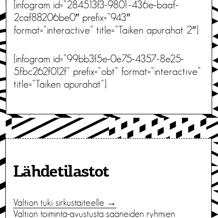
[infogram id=”284513f3-9801-436e-baaf-
2caf88206be0″ prefix=”943″
format=”interactive” title=”Taiken apurahat 2″]
[infogram id=”99bb3f5e-0e75-4357-8e25-
5fbc262f012f” prefix=”obt” format=”interactive”
title=”Taiken apurahat”]
Lähdetilastot
Valtion tuki sirkustaiteelle →
Valtion toiminta-avustusta saaneiden ryhmien