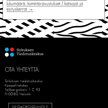
lukumäärä; toiminta-avustukset / katsojat ja
esityskerrat →
OTA YHTEYTTÄ:
Sirkuksen tiedotuskeskus
Kaapelitehdas
Tallberginkatu 1 C 93
FI-00180 Helsinki
INFO@CIRCUSDANCE.FI