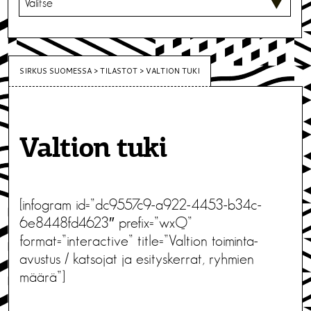
SIRKUS SUOMESSA
>
TILASTOT
>
VALTION TUKI
Valtion tuki
[infogram id=”dc9557c9-a922-4453-b34c-
6e8448fd4623″ prefix=”wxQ”
format=”interactive” title=”Valtion toiminta-
avustus / katsojat ja esityskerrat, ryhmien
määrä”]