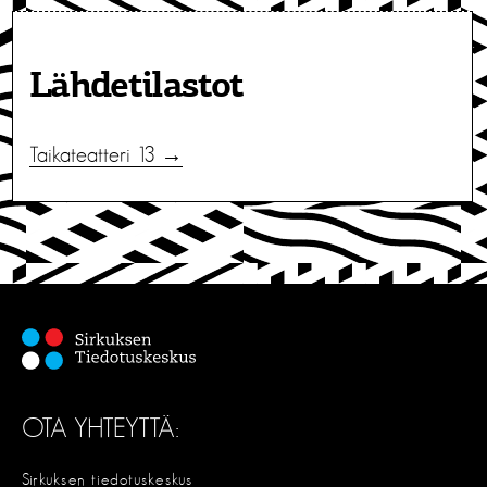
Lähdetilastot
Taikateatteri 13 →
OTA YHTEYTTÄ:
Sirkuksen tiedotuskeskus