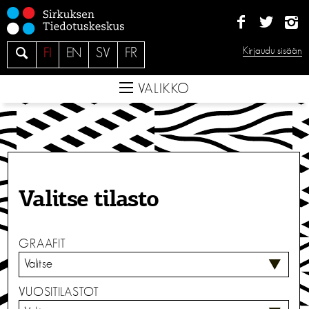
S
i
i
H
Kirjaudu sisään
FI
EN
SV
FR
r
a
r
e
VALIKKO
y
s
i
s
ä
l
Valitse tilasto
t
ö
ö
GRAAFIT
n
VUOSITILASTOT