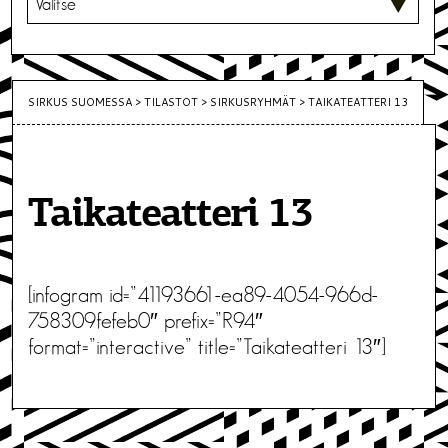
SIRKUS SUOMESSA
>
TILASTOT
>
SIRKUSRYHMÄT
>
TAIKATEATTERI 13
Taikateatteri 13
[infogram id=”41193661-ea89-4054-966d-
758309fefeb0″ prefix=”R94″
format=”interactive” title=”Taikateatteri 13″]