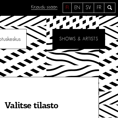
Kirjaudu sisään
H
FI
EN
SV
FR
a
e
otuskeskus
SHOWS & ARTISTS
Valitse tilasto