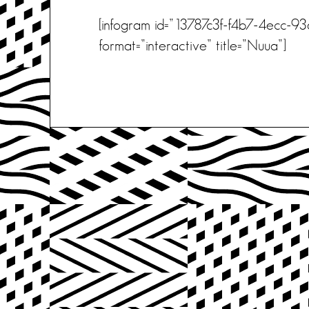
[infogram id=”13787c3f-f4b7-4ecc-93
format=”interactive” title=”Nuua”]