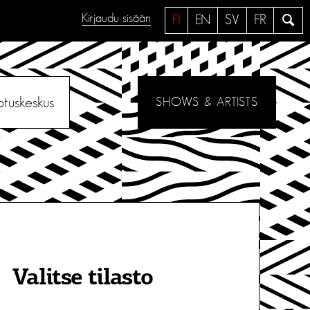
Kirjaudu sisään
H
FI
EN
SV
FR
a
e
otuskeskus
SHOWS & ARTISTS
Valitse tilasto