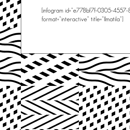
[infogram id=”e778bf7f-0305-4557-
format=”interactive” title=”Ilmatila”]