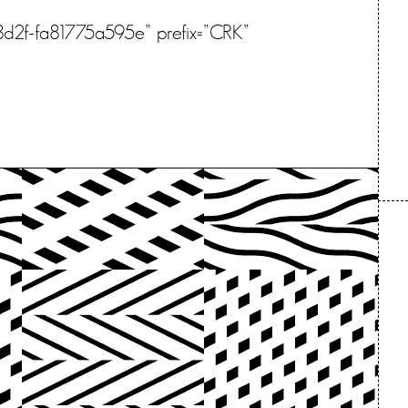
8d2f-fa81775a595e” prefix=”CRK”