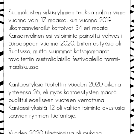
Suomalaisten sirkusryhmien teoksia nähtiin viime
vuonna vain 17 maassa, kun vuonna 2019
ulkomaanvierailut kattoivat 34 eri maata.
Kansainvälinen esitystoiminta painottui vahvasti
Eurooppaan vuonna 2020. Eniten esityksiä oli
Ruotsissa, mutta suurimmat katsojamäärät
tavoitettiin australialaisilla festivaaleilla tammi-
maaliskuussa.
Kantaesityksiä tuotettiin vuoden 2020 aikana
yhteensä 26, eli myös kantaesitysten määrä
puolittui edelliseen vuoteen verrattuna.
Kantaesityksistä 12 oli valtion toiminta-avustusta
saavien ryhmien tuotantoja.
Vuoden 2020 tilastoinnissa oli mukana