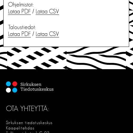
Ohjelmistot:
Lataa PDF
/
Lataa CSV
Taloustiedot:
Lataa PDF
/
Lataa CSV
OTA YHTEYTTÄ:
Sirkuksen tiedotuskeskus
Kaapelitehdas