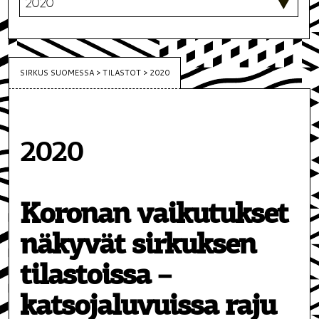
SIRKUS SUOMESSA
>
TILASTOT
>
2020
2020
Koronan vaikutukset
näkyvät sirkuksen
tilastoissa –
katsojaluvuissa raju