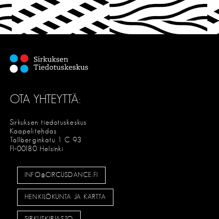
OTA YHTEYTTÄ:
Sirkuksen tiedotuskeskus
Kaapelitehdas
Tallberginkatu 1 C 93
FI-00180 Helsinki
INFO@CIRCUSDANCE.FI
HENKILÖKUNTA JA KARTTA
SIRKUSKIRJASTO