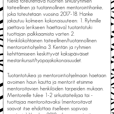
tuella toteutettava nuorten sirkusryhmien
taiteellinen ja tuotannollinen mentorointihanke,
joka toteutetaan vuosina 2017-18. Hanke
jakautuu kolmeen kokonaisuuteen: 1. Ryhmille
jaettava (erikseen haettava) tuotantotuki
tuottajan palkkaamista varten 2.
Henkilökohtainen taiteellinen/tuotannollinen
mentorointiohjelma 3. Kentän ja ryhmien
kehittämiseen keskittyvät kaksipäiväiset
mestarikurssit/työpajakokonaisuudet.
Tuotantotukea ja mentorointiohjelmaan haetaan
avoimen haun kautta ja mentorit etsimme
mentoroitavien henkilöiden tarpeiden mukaan.
Mentoreille tulee 1-2 sirkustaiteilijaa tai -
tuottajaa mentoroitavaksi (mentoroitavat
saavat itse ehdottaa itselleen sopivaa