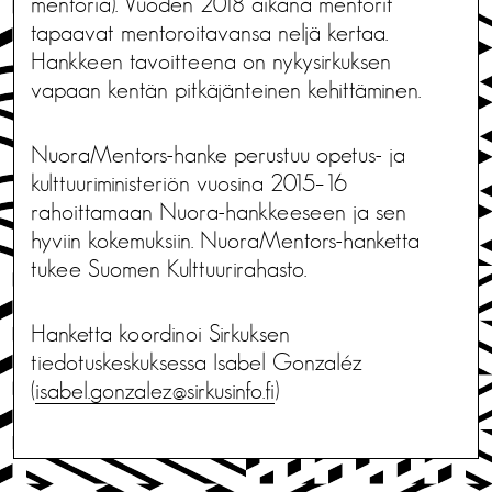
mentoria). Vuoden 2018 aikana mentorit
tapaavat mentoroitavansa neljä kertaa.
Hankkeen tavoitteena on nykysirkuksen
vapaan kentän pitkäjänteinen kehittäminen.
NuoraMentors-hanke perustuu opetus- ja
kulttuuriministeriön vuosina 2015–16
rahoittamaan Nuora-hankkeeseen ja sen
hyviin kokemuksiin. NuoraMentors-hanketta
tukee Suomen Kulttuurirahasto.
Hanketta koordinoi Sirkuksen
tiedotuskeskuksessa Isabel Gonzaléz
(
isabel.gonzalez@sirkusinfo.fi
)