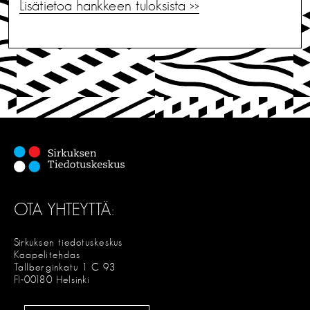
Lisätietoa hankkeen tuloksista >>
OTA YHTEYTTÄ:
Sirkuksen tiedotuskeskus
Kaapelitehdas
Tallberginkatu 1 C 93
FI-00180 Helsinki