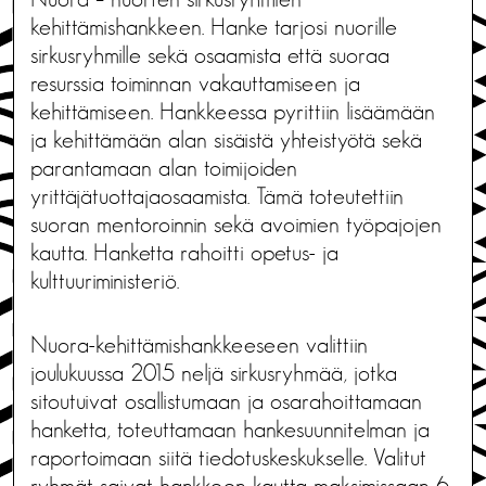
kehittämishankkeen. Hanke tarjosi nuorille
sirkusryhmille sekä osaamista että suoraa
resurssia toiminnan vakauttamiseen ja
kehittämiseen. Hankkeessa pyrittiin lisäämään
ja kehittämään alan sisäistä yhteistyötä sekä
parantamaan alan toimijoiden
yrittäjätuottajaosaamista. Tämä toteutettiin
suoran mentoroinnin sekä avoimien työpajojen
kautta. Hanketta rahoitti opetus- ja
kulttuuriministeriö.
Nuora-kehittämishankkeeseen valittiin
joulukuussa 2015 neljä sirkusryhmää, jotka
sitoutuivat osallistumaan ja osarahoittamaan
hanketta, toteuttamaan hankesuunnitelman ja
raportoimaan siitä tiedotuskeskukselle. Valitut