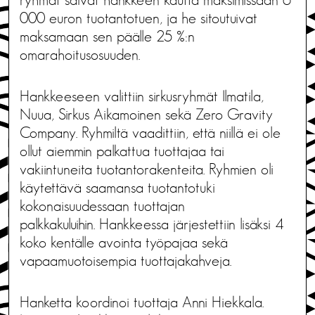
ryhmät saivat hankkeen kautta maksimissaan 6
000 euron tuotantotuen, ja he sitoutuivat
maksamaan sen päälle 25 %:n
omarahoitusosuuden.
Hankkeeseen valittiin sirkusryhmät Ilmatila,
Nuua, Sirkus Aikamoinen sekä Zero Gravity
Company. Ryhmiltä vaadittiin, että niillä ei ole
ollut aiemmin palkattua tuottajaa tai
vakiintuneita tuotantorakenteita. Ryhmien oli
käytettävä saamansa tuotantotuki
kokonaisuudessaan tuottajan
palkkakuluihin. Hankkeessa järjestettiin lisäksi 4
koko kentälle avointa työpajaa sekä
vapaamuotoisempia tuottajakahveja.
Hanketta koordinoi tuottaja Anni Hiekkala.