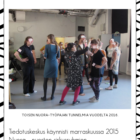
TOISEN NUORA-TYÖPAJAN TUNNELMIA VUODELTA 2016.
Tiedotuskeskus käynnisti marraskuussa 2015
Nuora – nuorten sirkusryhmien