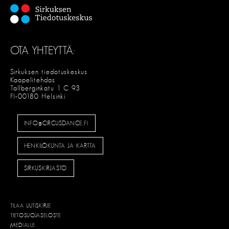
OTA YHTEYTTÄ:
Sirkuksen tiedotuskeskus
Kaapelitehdas
Tallberginkatu 1 C 93
FI-00180 Helsinki
INFO@CIRCUSDANCE.FI
HENKILÖKUNTA JA KARTTA
SIRKUSKIRJASTO
TILAA UUTISKIRJE
TIETOSUOJASELOSTE
MEDIALLE