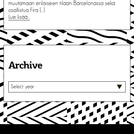
muutamaan erilaiseen tilaan Barcelonassa sekä
osallistua Fira […]
Lue lisää…
Archive
V
A
L
I
T
S
E