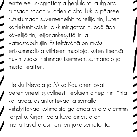
esittelee uskomattomia henkilöitä ja ilmiöitä
runsaan sadan vuoden ajalta. Lukija pääsee
tutustumaan suvereeneihin taiteilijoihin, kuten
kahlekuninkaisiin ja -kuningattariin, päällään
kävelijöihin, leijonankesyttäjiin ja
vatsastapuhujiin. Esiteltävänä on myös
eriskummallisia viihteen muotoja, kuten itsensä
huvin vuoksi ristiinnaulitseminen, surmanajo ja
musta teatteri.
Heikki Nevala ja Mika Rautanen ovat
perehtyneet syvällisesti teoksen aihepiiriin. Yhtä
kattavaa, asiantuntevaa ja samalla
viihdyttävää kotimaista galleriaa ei ole aiemmin
tarjoiltu. Kirjan laaja kuva-aineisto on
merkittävältä osin ennen julkaisematonta.