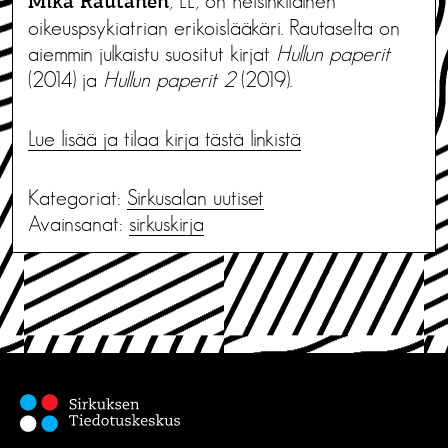
, LL, on helsinkiläinen
Mika Rautanen
oikeuspsykiatrian erikoislääkäri. Rautaselta on
aiemmin julkaistu suositut kirjat
Hullun paperit
(2014) ja
Hullun paperit 2
(2019).
Lue lisää ja tilaa kirja tästä linkistä
Kategoriat:
Sirkusalan uutiset
Avainsanat:
sirkuskirja