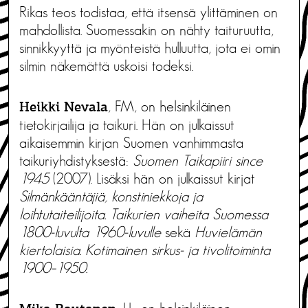
Rikas teos todistaa, että itsensä ylittäminen on
mahdollista. Suomessakin on nähty taituruutta,
sinnikkyyttä ja myönteistä hulluutta, jota ei omin
silmin näkemättä uskoisi todeksi.
, FM, on helsinkiläinen
Heikki Nevala
tietokirjailija ja taikuri. Hän on julkaissut
aikaisemmin kirjan Suomen vanhimmasta
taikuriyhdistyksestä:
Suomen Taikapiiri since
1945
(2007). Lisäksi hän on julkaissut kirjat
Silmänkääntäjiä, konstiniekkoja ja
loihtutaiteilijoita. Taikurien vaiheita Suomessa
1800-luvulta 1960-luvulle
sekä
Huvielämän
kiertolaisia. Kotimainen sirkus- ja tivolitoiminta
1900–1950.