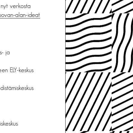
t nyt verkosta
-luovan-alan-ideat
s- ja
een ELY-keskus
distämiskeskus
us
iskeskus