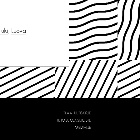
tuki
,
Luova
TILAA UUTISKIRJE
TIETOSUOJASELOSTE
MEDIALLE