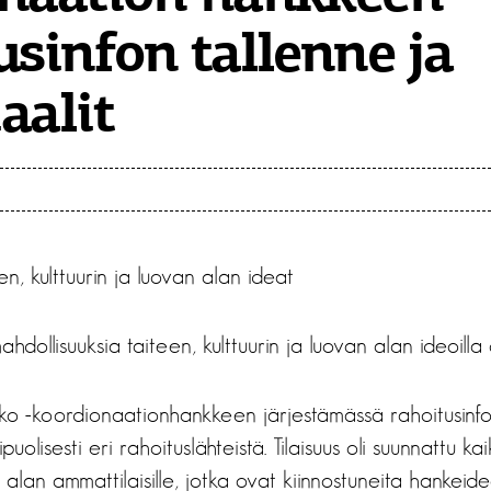
usinfon tallenne ja
aalit
en, kulttuurin ja luovan alan ideat
ahdollisuuksia taiteen, kulttuurin ja luovan alan ideoilla 
ko -koordionaationhankkeen järjestämässä rahoitusinfo
puolisesti eri rahoituslähteistä. Tilaisuus oli suunnattu kai
n alan ammattilaisille, jotka ovat kiinnostuneita hankeid