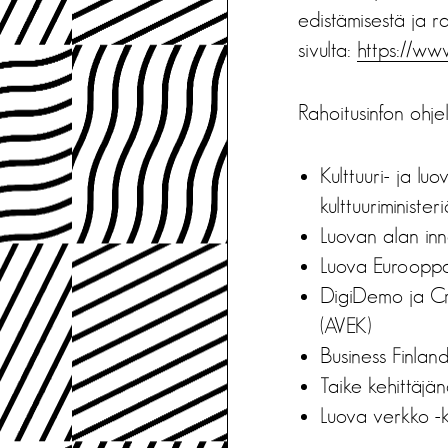
edistämisestä ja ra
sivulta:
https://www
Rahoitusinfon ohje
Kulttuuri- ja l
kulttuuriministeri
Luovan alan in
Luova Eurooppa 
DigiDemo ja Cre
(AVEK)
Business Finland
Taike kehittäjä
Luova verkko -k