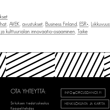
ukset
hat
,
AVEK
,
avustukset
,
Business Finland
,
ESR+
,
Liikkuvuus
ja kulttuurialan innovaatio-osaaminen
,
Taike
OTA YHTEYTTÄ:
INFO@CIRCUSDANCE.FI
Sirkuksen tiedotuskeskus
HENKILÖKUNTA JA KARTTA
Kaapelitehdas