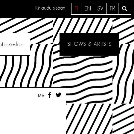
Kirjaudu sisään
H
FI
EN
SV
FR
a
e
otuskeskus
SHOWS & ARTISTS
F
T
JAA:
A
W
C
I
E
T
B
T
O
E
O
R
K