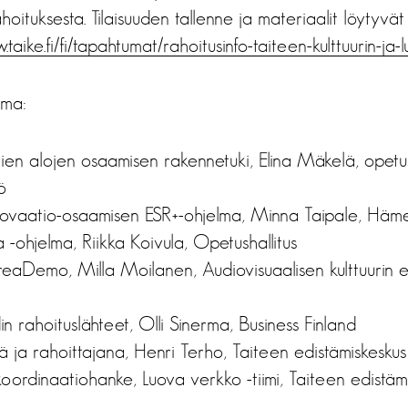
hoituksesta. Tilaisuuden tallenne ja materiaalit löytyvä
.taike.fi/fi/tapahtumat/rahoitusinfo-taiteen-kulttuurin-ja
lma:
uovien alojen osaamisen rakennetuki, Elina Mäkelä, opetu
ö
novaatio-osaamisen ESR+-ohjelma, Minna Taipale, Häm
-ohjelma, Riikka Koivula, Opetushallitus
aDemo, Milla Moilanen, Audiovisuaalisen kulttuurin e
in rahoituslähteet, Olli Sinerma, Business Finland
nä ja rahoittajana, Henri Terho, Taiteen edistämiskesk
oordinaatiohanke, Luova verkko -tiimi, Taiteen edistäm