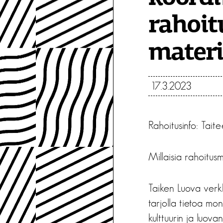
rahoit
materi
17.3.2023
Rahoitusinfo: Taite
Millaisia rahoitusm
Taiken Luova verk
tarjolla tietoa moni
kulttuurin ja luova