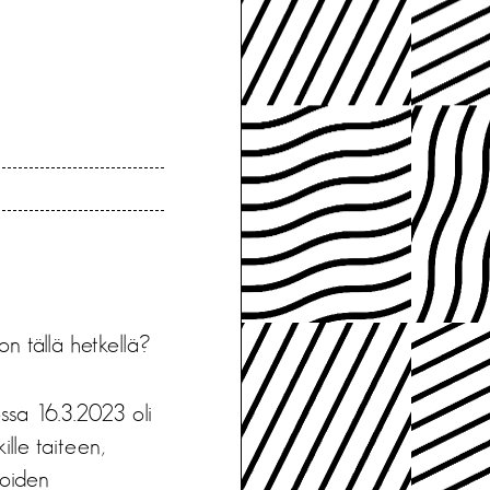
on tällä hetkellä?
ssa 16.3.2023 oli
kille taiteen,
eoiden