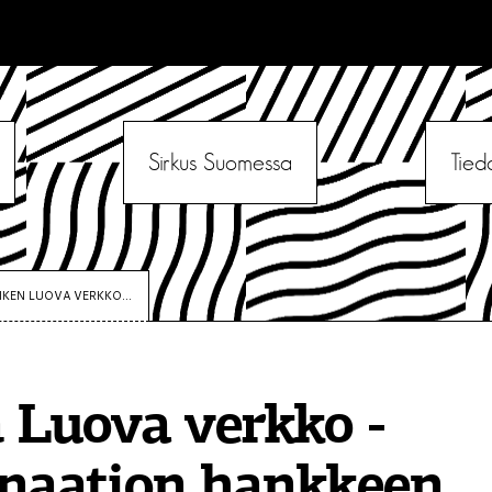
Sirkus Suomessa
Tied
IKEN LUOVA VERKKO...
 Luova verkko -
inaation hankkeen