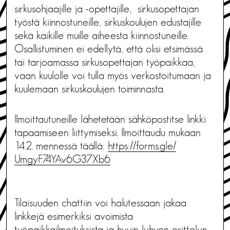
sirkusohjaajille ja -opettajille, sirkusopettajan
työstä kiinnostuneille, sirkuskoulujen edustajille
sekä kaikille muille aiheesta kiinnostuneille.
Osallistuminen ei edellytä, että olisi etsimässä
tai tarjoamassa sirkusopettajan työpaikkaa,
vaan kuulolle voi tulla myös verkostoitumaan ja
kuulemaan sirkuskoulujen toiminnasta.
Ilmoittautuneille lähetetään sähköpostitse linkki
tapaamiseen liittymiseksi. Ilmoittaudu mukaan
14.2. mennessä täällä:
https://forms.gle/
UmgyF74YAv6G37Xb6
Tilaisuuden chattiin voi halutessaan jakaa
linkkejä esimerkiksi avoimista
työpaikkailmoituksista ja hyvin lyhyen esittelyn