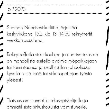
6.2.2023
Suomen Nuorisosirkusliitto järjestää
keskiviikkona 15.2. klo 13–14:30 rekrytreffit
verkkotilaisuutena.
Rekrytreffeillä sirkuskoulujen ja nuorisosirkusten
on mahdollista esitellä avoimia työpaikkojaan
tai toimintaansa ja osallistujilla mahdollisuus
kysellä niistä lisää tai sirkusopettajan työstä
yleisesti.
Tilaisuus on suunnattu sirkusopiskelijoille ja
ammatillisista sirkuskouluista valmistuneille,