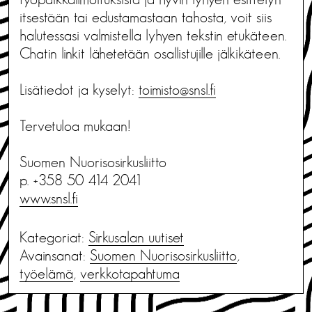
itsestään tai edustamastaan tahosta, voit siis
halutessasi valmistella lyhyen tekstin etukäteen.
Chatin linkit lähetetään osallistujille jälkikäteen.
Lisätiedot ja kyselyt:
toimisto@snsl.fi
Tervetuloa mukaan!
Suomen Nuorisosirkusliitto
p. +358 50 414 2041
www.snsl.fi
Kategoriat:
Sirkusalan uutiset
Avainsanat:
Suomen Nuorisosirkusliitto
,
työelämä
,
verkkotapahtuma