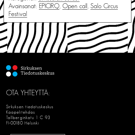
Avainsanat:
EPICIRQ
,
Open call
,
Salo Circus
Festival
OTA YHTEYTTÄ:
Sirkuksen tiedotuskeskus
Kaapelitehdas
Tallberginkatu 1 C 93
FI-00180 Helsinki