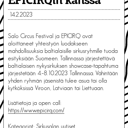
EPICIRQin kanssa
14.2.2023
Salo Circus Festival ja EPICIRQ ovat
aloittaneet yhteistyön luodakseen
mahdollisuuksia baltialaisille sirkusryhmille tuoda
esityksiään Suomeen. Tallinnassa järjestettävä
baltialaisen nykysirkuksen showcase-tapahtuma
järjestetään 4.–8.10.2023 Tallinnassa. Vähintään
yhden ryhmän jäsenistä tulee asua tai olla
kytköksissä Viroon, Latviaan tai Liettuaan.
Lisätietoja ja open call:
https://www.epicirq.com/
Kategoriat:
Sirkusalan uutiset