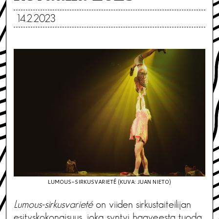
14.2.2023
LUMOUS-SIRKUSVARIETÉ (KUVA: JUAN NIETO)
Lumous-sirkusvarieté
on viiden sirkustaiteilijan
esityskokonaisuus, joka syntyi haaveesta tuoda