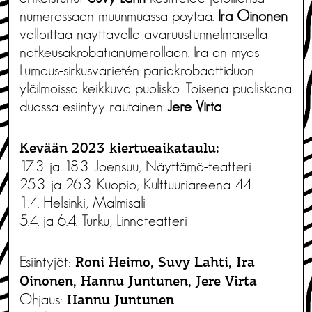
numerossaan muunmuassa pöytää.
Ira Oinonen
valloittaa näyttävällä avaruustunnelmaisella
notkeusakrobatianumerollaan. Ira on myös
Lumous-sirkusvarietén pariakrobaattiduon
yläilmoissa keikkuva puolisko. Toisena puoliskona
duossa esiintyy rautainen
Jere Virta
.
Kevään 2023 kiertueaikataulu:
17.3. ja 18.3. Joensuu, Näyttämö-teatteri
25.3. ja 26.3. Kuopio, Kulttuuriareena 44
1.4. Helsinki, Malmisali
5.4. ja 6.4. Turku, Linnateatteri
Esiintyjät:
Roni Heimo, Suvy Lahti, Ira
Oinonen, Hannu Juntunen, Jere Virta
Ohjaus:
Hannu Juntunen