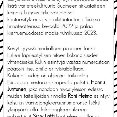
lisää varieteekulttuuria Suomeen sirkustaiteen
keinoin. Lumous-sirkusvarieté sai
kantaesityksensä vierailutuotantona Turussa
Linnateatterissa keväällä 2022 ja palaa
kiertuemuodossa maalis-huhtikuussa 2023.
Kevyt fyysiskomediallinen punainen lanka
kulkee läpi esityksen nitoen kokonaisuuden
yhtenäiseksi. Kukin esiintyjä vastaa numerostaan
pääosin itse, omilla erityistaidoillaan.
Kokonaisuuden on ohjannut taikuuden
Euroopan mestaruus -hopealla palkittu
Hannu
Juntunen
, joka nähdään myös yleisön edessä
muiden taiteilijoiden rinnalla.
Roni Heimo
esiintyy
kehutun vannejongleerausnumeronsa lisäksi
yksipyöräisellä. Jalkajongleeraukseen
erikoistunut
Suvy Lahti
käsittelee jaloillansa