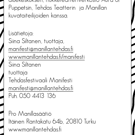
Puppetsin, Tehdas Teatterin ja Manillan
kuvataiteilijoiden kanssa.
Lisätietoja:
Siina Siltanen, tuottaja,
manifesti@manillantehdas.fi
www.manillantehdas.fi/manifesti
Siina Siltanen
tuottaja
Tehdasfestivaali Manifesti
manifesti@manillantehdas.fi
Puh. 050 4413 136
Pro Manillasäätiö
Itäinen Rantakatu 64b, 20810 Turku
www.manillantehdas.fi