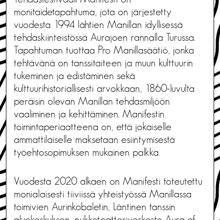
monitaidetapahtuma, jota on järjestetty
vuodesta 1994 lähtien Manillan idyllisessä
tehdaskiinteistössä Aurajoen rannalla Turussa.
Tapahtuman tuottaa Pro Manillasäätiö, jonka
tehtävänä on tanssitaiteen ja muun kulttuurin
tukeminen ja edistäminen sekä
kulttuurihistoriallisesti arvokkaan, 1860-luvulta
peräisin olevan Manillan tehdasmiljöön
vaaliminen ja kehittäminen. Manifestin
toimintaperiaatteena on, että jokaiselle
ammattilaiselle maksetaan esiintymisestä
työehtosopimuksen mukainen palkka.
Vuodesta 2020 alkaen on Manifesti toteutettu
monialaisesti tiiviissä yhteistyössä Manillassa
toimivien Aurinkobaletin, Läntinen tanssin
aluekeskuksen, nukketeatteriverkosto Aura of