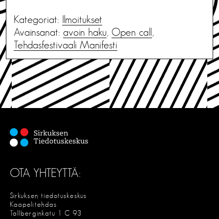
Kategoriat:
Ilmoitukset
Avainsanat:
avoin haku
,
Open call
,
Tehdasfestivaali Manifesti
OTA YHTEYTTÄ:
Sirkuksen tiedotuskeskus
Kaapelitehdas
Tallberginkatu 1 C 93