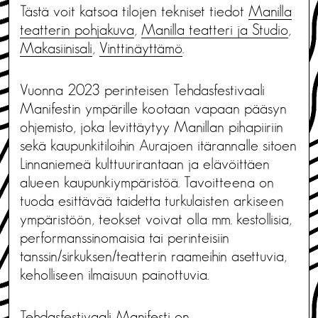
Tästä voit katsoa tilojen tekniset tiedot
Manilla
teatterin pohjakuva
,
Manilla teatteri ja Studio
,
Makasiinisali
,
Vinttinäyttämö
.
Vuonna 2023 perinteisen Tehdasfestivaali
Manifestin ympärille kootaan vapaan pääsyn
ohjemisto, joka levittäytyy Manillan pihapiiriin
sekä kaupunkitiloihin Aurajoen itärannalle sitoen
Linnaniemeä kulttuurirantaan ja elävöittäen
alueen kaupunkiympäristöä. Tavoitteena on
tuoda esittävää taidetta turkulaisten arkiseen
ympäristöön, teokset voivat olla mm. kestollisia,
performanssinomaisia tai perinteisiin
tanssin/sirkuksen/teatterin raameihin asettuvia,
keholliseen ilmaisuun painottuvia.
Tehdasfestivaali Manifesti on