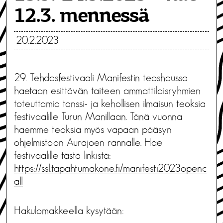
12.3. mennessä
20.2.2023
29. Tehdasfestivaali Manifestin teoshaussa
haetaan esittävän taiteen ammattilaisryhmien
toteuttamia tanssi- ja kehollisen ilmaisun teoksia
festivaalille Turun Manillaan. Tänä vuonna
haemme teoksia myös vapaan pääsyn
ohjelmistoon Aurajoen rannalle. Hae
festivaalille tästä linkistä:
https://ssl.tapahtumakone.fi/manifesti2023openc
all
Hakulomakkeella kysytään: