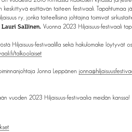
in keskittyvä esittävän taiteen festivaali. Tapahtumaa j
iljaisuus ry, jonka taiteellisina johtajina toimivat sirkustait
o
Vuonna 2023 Hiljaisuus-festivaali tapa
Lauri Sallinen.
yöstä Hiljaisuus-festivaalilla sekä hakulomake löytyvät o
ali.fi/
talkoolaiset
 toiminnanjohtaja Jonna Leppänen
jonna@hiljaisuusfestivaal
än vuoden 2023 Hiljaisuus-festivaalia meidän kanssa!
ukset