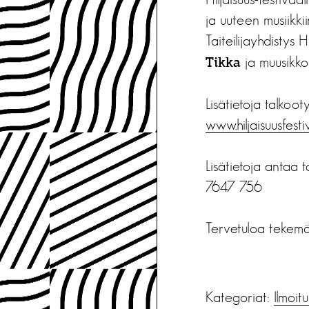
ja uuteen musiikki
Taiteilijayhdistys H
ja muusikk
Tikka
Lisätietoja talkoot
www.hiljaisuusfestiva
Lisätietoja antaa
7647 756
Tervetuloa tekemä
Kategoriat:
Ilmoit