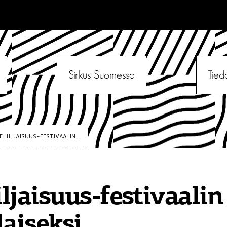
Sirkus Suomessa
Tied
E HILJAISUUS-FESTIVAALIN...
ljaisuus-festivaalin
laiseksi