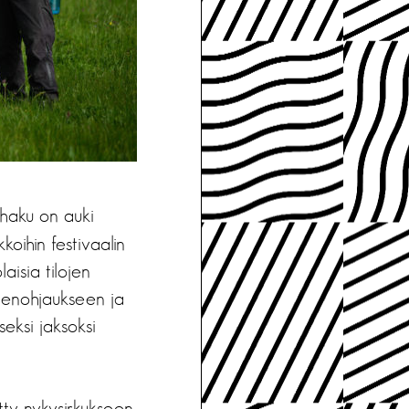
haku on auki
koihin festivaalin
laisia tilojen
nteenohjaukseen ja
iseksi jaksoksi
etty nykysirkukseen