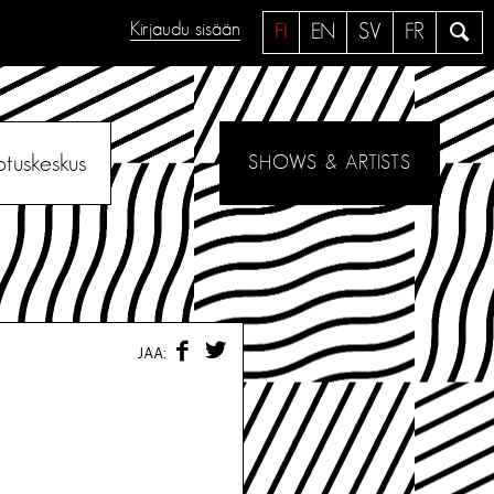
Kirjaudu sisään
H
FI
EN
SV
FR
a
e
otuskeskus
SHOWS & ARTISTS
F
T
JAA:
A
W
C
I
E
T
B
T
O
E
O
R
K