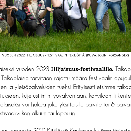
VUODEN 2022 HILJAISUUS-FESTIVAALIN TEKIJÖITÄ. (KUVA: JOUNI PORSANGER)
laiseksi vuoden 2023
Talkoo
Hiljaisuus-festivaalille.
Talkoolaisia tarvitaan rajattu määrä festivaalin apujouk
ien ja yleisöpalveluiden tueksi. Erityisesti etsimme talkoo
tukseen, kuljetustiimiin, yövalvontaan, kahvilaan, liike
oolaiseksi voi hakea joko yksittäisille päiville tai 6-päivä
tivaaliviikon alkuun tai loppuun.
ali on vuodesta 2010 Kittilässä Kaukosen kylässä järjest