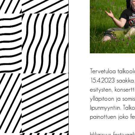
Tervetuloa talkoo
15.4.2023 saakka. 
esitysten, konsertt
ylläpitoon ja somis
lipunmyyntiin. Talk
painottuen joko fes
Hiljaisuus-festiva