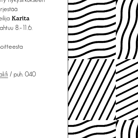
ärjestää
eilija
Karita
htuu 8.–11.6.
soitteesta
i.fi
/ puh. 040