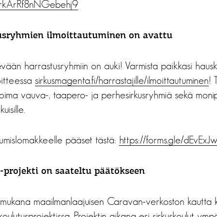
rkArRf8nNGebehj9
usryhmien ilmoittautuminen on avattu
kevään harrastusryhmiin on auki! Varmista paikkasi hau
oitteessa
sirkusmagenta.fi/
harrastajille/ilmoittautuminen
! 
koima vauva-, taapero- ja perhesirkusryhmiä sekä monip
isille.
tumislomakkeelle pääset tästä:
https://forms.gle/
dEvExJ
-projekti on saateltu päätökseen
mukana maailmanlaajuisen Caravan-verkoston kautta k
oulutusprojektissa. Projektin aikana eri sirkuskoulut ym