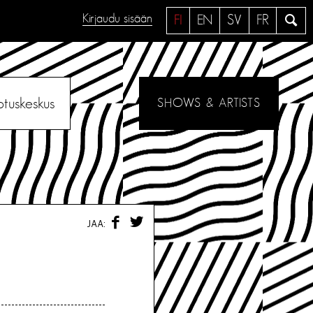
Kirjaudu sisään
H
FI
EN
SV
FR
a
e
otuskeskus
SHOWS & ARTISTS
F
T
JAA:
A
W
C
I
E
T
B
T
O
E
O
R
K