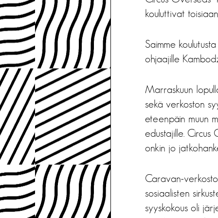
kouluttivat toisiaa
Saimme koulutusta ha
ohjaajille Kambodz
Marraskuun lopulla
sekä verkoston sy
eteenpäin muun mu
edustajille. Circus 
onkin jo jatkohank
Caravan-verkosto 
sosiaalisten sirkus
syyskokous oli jär