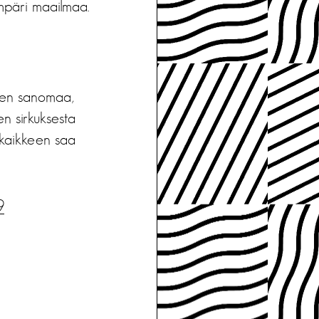
mpäri maailmaa.
sen sanomaa,
en sirkuksesta
, kaikkeen saa
9