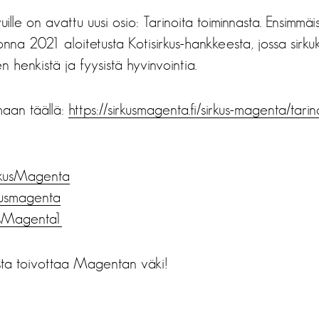
ille on avattu uusi osio: Tarinoita toiminnasta. Ensimmä
uonna 2021 aloitetusta Kotisirkus-hankkeesta, jossa sirku
 henkistä ja fyysistä hyvinvointia.
maan täällä:
https://sirkusmagenta.fi/
sirkus-magenta/tarin
rkusMagenta
kusmagenta
usMagenta1
usta toivottaa Magentan väki!