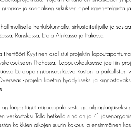
n nuoriso- ja sosiaalisen sirkuksen opetusmenetelmistä ja 
llinnolliselle henkilökunnalle, sirkustaiteilijoille ja sosia
assa, Ranskassa, Etelä-Afrikassa ja Italiassa.
 tirehtööri Kyytinen osallistui projektin lopputapahtuma
yskokoukseen Prahassa. Loppukokouksessa jaettiin pro
assa Euroopan nuorisosirkusverkoston ja paikallisten 
Overseas -projekti koettiin hyödylliseksi ja kiinnostavaksi
e.
on laajentunut eurooppalaisesta maailmanlaajuiseksi n
ten verkostoksi. Tällä hetkellä siinä on jo 41 jäsenorgan
jestön kaikkien aikojen suurin kokous ja ensimmäinen ka