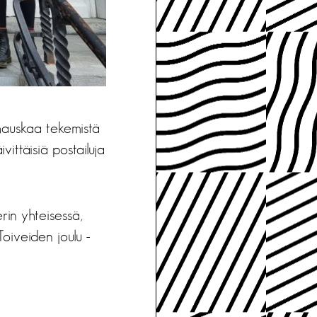
hauskaa tekemistä
ittäisiä postailuja
in yhteisessä,
oiveiden joulu -