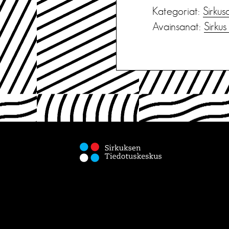
Kategoriat:
Sirkus
Avainsanat:
Sirku