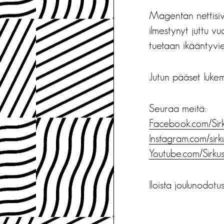
Magentan nettisivu
ilmestynyt juttu v
tuetaan ikääntyvien
Jutun pääset luke
Seuraa meitä:
Facebook.com/Si
Instagram.com/sir
Youtube.com/Sirk
Iloista joulunodot