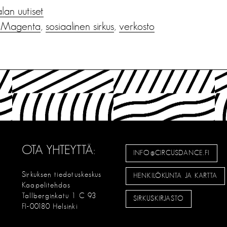
alan uutiset
s Magenta
,
sosiaalinen sirkus
,
verkosto
OTA YHTEYTTÄ:
INFO@CIRCUSDANCE.FI
Sirkuksen tiedotuskeskus
HENKILÖKUNTA JA KARTTA
Kaapelitehdas
Tallberginkatu 1 C 93
SIRKUSKIRJASTO
FI-00180 Helsinki