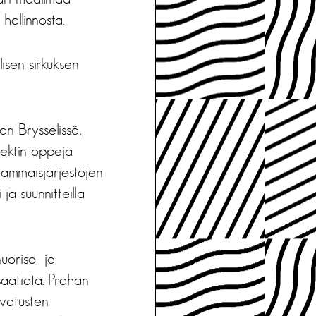
hallinnosta.
alisen sirkuksen
an Brysselissä,
jektin oppeja
vammaisjärjestöjen
 ja suunnitteilla
uoriso- ja
isaatiota. Prahan
svotusten