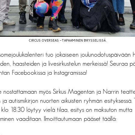
CIRCUS OVERSEAS -TAPAAMINEN BRYSSELISSÄ.
omejoulukalenteri tuo jokaiseen joulunodotuspäivään 
den, haasteiden ja livesirkustelun merkeissä! Seuraa päiv
tan Facebookissa ja Instagramissa!
e nostattamaan myös Sirkus Magentan ja Narrin teatter
ja autismikirjon nuorten aikuisten ryhmän esityksessä. T
klo 18.30 löytyy vielä tilaa, esitys on maksuton mutta
minen vaaditaan. Ilmoittautumaan pääset täällä: