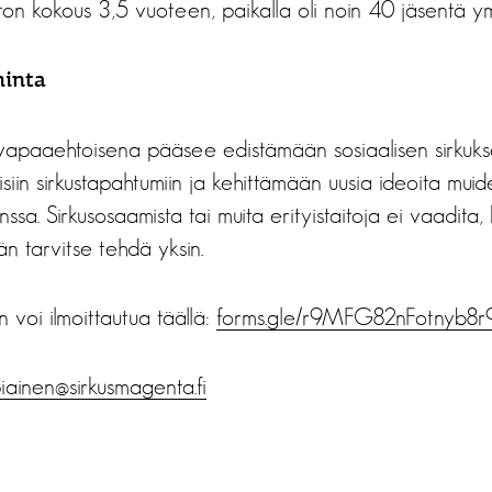
ton kokous 3,5 vuoteen, paikalla oli noin 40 jäsentä y
minta
vapaaehtoisena pääsee edistämään sosiaalisen sirkuk
isiin sirkustapahtumiin ja kehittämään uusia ideoita muid
nssa. Sirkusosaamista tai muita erityistaitoja ei vaadita
än tarvitse tehdä yksin.
voi ilmoittautua täällä:
forms.gle/r9MFG82nFotnyb8r
piainen@sirkusmagenta.
fi