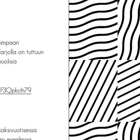
skimpaan
Tarjolla on tuttuun
uolisia
wF3Qpkcih79
aksivuotisessa
päri maailmaa