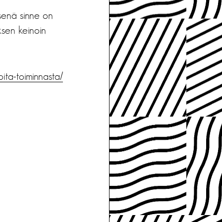
isenä sinne on
ksen keinoin
oita-
toiminnasta/