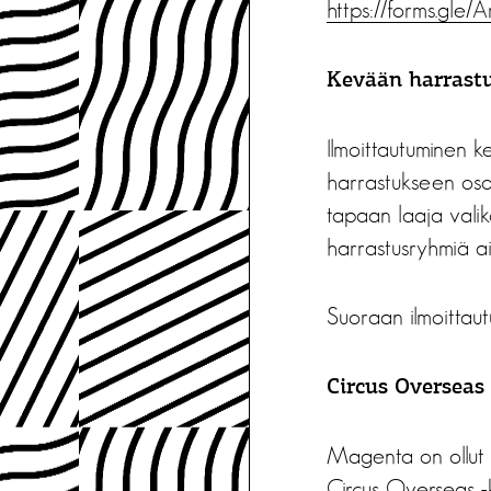
https://forms.gle/
A
Kevään harrast
Ilmoittautuminen 
harrastukseen os
tapaan laaja vali
harrastusryhmiä aiku
Suoraan ilmoittau
Circus Overseas 
Magenta on ollut 
Circus Overseas -k