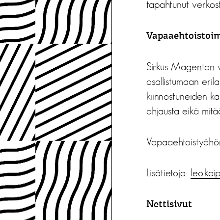
tapahtunut verkos
Vapaaehtoistoi
Sirkus Magentan 
osallistumaan erila
kiinnostuneiden ka
ohjausta eikä mitä
Vapaaehtoistyöhön 
Lisätietoja:
leo.kai
Nettisivut