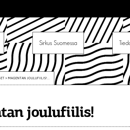
Sirkus Suomessa
Tied
SET
>
MAGENTAN JOULUFIILIS!...
an joulufiilis!