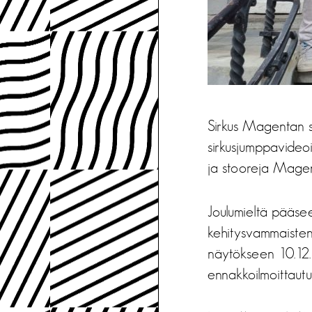
Sirkus Magentan s
sirkusjumppavideoi
ja stooreja Magen
Joulumieltä pääse
kehitysvammaisten 
näytökseen 10.12. 
ennakkoilmoittautu